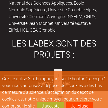
National des Sciences Appliquées, Ecole
Normale Supérieure, Université Grenoble Alpes,
Université Clermont Auvergne, INSERM, CNRS,
Université Jean Monnet, Université Gustave
Eiffel, HCL, CEA Grenoble
LES LABEX SONT DES
PROJETS :
Ce site utilise Xiti. En appuyant sur le bouton "j'accepte"
Mentions légales
vous nous autorisez à déposer des cookies à des fins
de mesure d'audience. L'acceptation du dépot de
cookies, est notre unique moyen pour améliorer votre
confort sur le site.
J'accepte
Je refuse