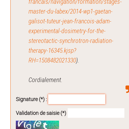
francais/navigation/formation/stages-
master-du-labex/2014-wp1-gaetan-
galisot-tuteur-jean-francois-adam-
experimental-dosimetry-for-the-
stereotactic-synchrotron-radiation-
therapy-16345.kjsp?
RH=1508482021330
).
Cordialement.
Signature (*) :
Validation de saisie (*)