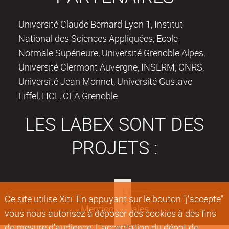
Université Claude Bernard Lyon 1, Institut
National des Sciences Appliquées, Ecole
Normale Supérieure, Université Grenoble Alpes,
Université Clermont Auvergne, INSERM, CNRS,
Université Jean Monnet, Université Gustave
Eiffel, HCL, CEA Grenoble
LES LABEX SONT DES
PROJETS :
Ce site utilise Xiti. En appuyant sur le bouton "j'accepte"
Mentions légales
vous nous autorisez à déposer des cookies à des fins
de mesure d'audience. L'acceptation du dépot de