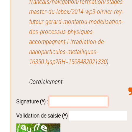
francais/navigation/formation/stages-
master-du-labex/2014-wp3-olivier-rey-
tuteur-gerard-montarou-modelisation-
des-processus-physiques-
accompagnant-l-irradiation-de-
nanoparticules-metalliques-
16350.kjsp?RH=1508482021330
).
Cordialement.
Signature (*) :
Validation de saisie (*)