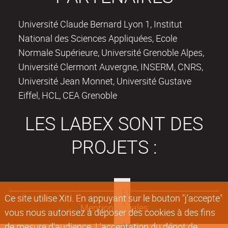
Université Claude Bernard Lyon 1, Institut
National des Sciences Appliquées, Ecole
Normale Supérieure, Université Grenoble Alpes,
Université Clermont Auvergne, INSERM, CNRS,
Université Jean Monnet, Université Gustave
Eiffel, HCL, CEA Grenoble
LES LABEX SONT DES
PROJETS :
Ce site utilise Xiti. En appuyant sur le bouton "j'accepte"
Mentions légales
vous nous autorisez à déposer des cookies à des fins
de mesure d'audience. L'acceptation du dépot de