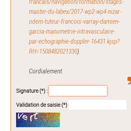
francais/navigation/formation/stages-
master-du-labex/2017-wp2-wp4-nizar-
odem-tuteur-francois-varray-damien-
garcia-manometrie-intravasculaire-
par-echographie-doppler-16431.kjsp?
RH=1508482021330
).
Cordialement.
Signature (*) :
Validation de saisie (*)