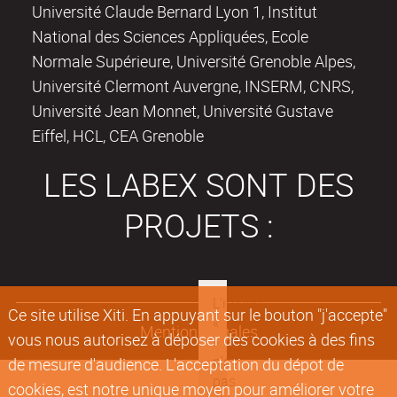
Université Claude Bernard Lyon 1, Institut
National des Sciences Appliquées, Ecole
Normale Supérieure, Université Grenoble Alpes,
Université Clermont Auvergne, INSERM, CNRS,
Université Jean Monnet, Université Gustave
Eiffel, HCL, CEA Grenoble
LES LABEX SONT DES
PROJETS :
Ce site utilise Xiti. En appuyant sur le bouton "j'accepte"
Mentions légales
vous nous autorisez à déposer des cookies à des fins
de mesure d'audience. L'acceptation du dépot de
cookies, est notre unique moyen pour améliorer votre