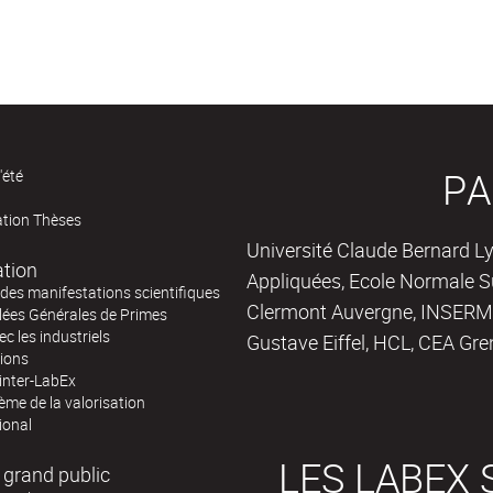
PA
'été
ation Thèses
Université Claude Bernard Ly
ation
Appliquées, Ecole Normale Su
des manifestations scientifiques
Clermont Auvergne, INSERM,
ées Générales de Primes
ec les industriels
Gustave Eiffel, HCL, CEA Gre
tions
inter-LabEx
me de la valorisation
ional
LES LABEX 
 grand public