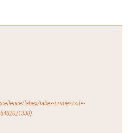
excellence/labex/labex-primes/site-
08482021330
).