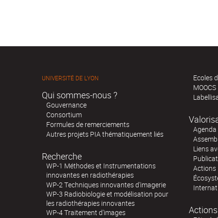
Ecoles d
UNIVERSITÉ DE LYON
MOOCS
Qui sommes-nous ?
Labellis
Gouvernance
Consortium
Valoris
Formules de remerciements
Agenda 
Autres projets PIA thématiquement liés
Assembl
Liens av
Recherche
Publica
WP-1 Méthodes et Instrumentations
Actions 
innovantes en radiothérapies
Écosystè
WP-2 Techniques innovantes d'imagerie
Internat
WP-3 Radiobiologie et modélisation pour
les radiothérapies innovantes
Actions
WP-4 Traitement d'images