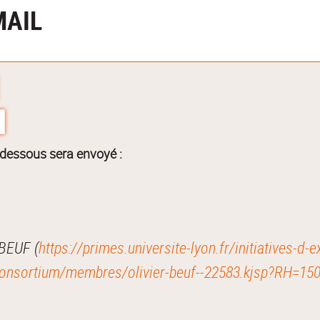
MAIL
-dessous sera envoyé :
Je vous recommande cette page : Olivier BEUF (
https://primes.universite-lyon.fr/initiatives-d-
consortium/membres/olivier-beuf--22583.kjsp?RH=15