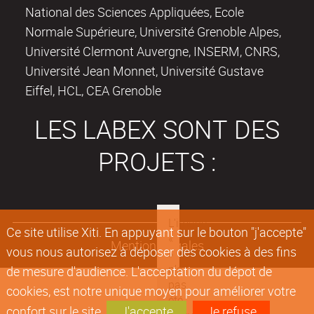
National des Sciences Appliquées, Ecole
Normale Supérieure, Université Grenoble Alpes,
Université Clermont Auvergne, INSERM, CNRS,
Université Jean Monnet, Université Gustave
Eiffel, HCL, CEA Grenoble
LES LABEX SONT DES
PROJETS :
Ce site utilise Xiti. En appuyant sur le bouton "j'accepte"
Mentions légales
vous nous autorisez à déposer des cookies à des fins
de mesure d'audience. L'acceptation du dépot de
cookies, est notre unique moyen pour améliorer votre
confort sur le site.
J'accepte
Je refuse