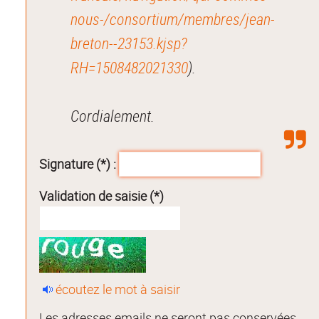
nous-/consortium/membres/jean-
breton--23153.kjsp?
RH=1508482021330
).
Cordialement.
Signature (*) :
Validation de saisie (*)
écoutez le mot à saisir
Les adresses emails ne seront pas conservées.