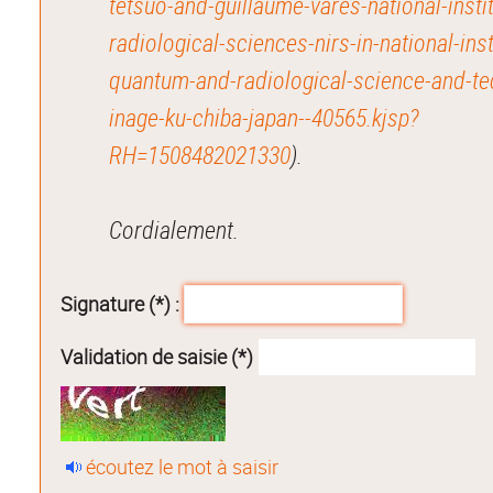
tetsuo-and-guillaume-vares-national-instit
radiological-sciences-nirs-in-national-inst
quantum-and-radiological-science-and-te
inage-ku-chiba-japan--40565.kjsp?
RH=1508482021330
).
Cordialement.
Signature (*) :
Validation de saisie (*)
écoutez le mot à saisir