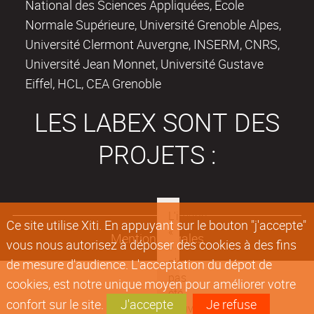
National des Sciences Appliquées, Ecole
Normale Supérieure, Université Grenoble Alpes,
Université Clermont Auvergne, INSERM, CNRS,
Université Jean Monnet, Université Gustave
Eiffel, HCL, CEA Grenoble
LES LABEX SONT DES
PROJETS :
Ce site utilise Xiti. En appuyant sur le bouton "j'accepte"
Mentions légales
vous nous autorisez à déposer des cookies à des fins
de mesure d'audience. L'acceptation du dépot de
cookies, est notre unique moyen pour améliorer votre
confort sur le site.
J'accepte
Je refuse