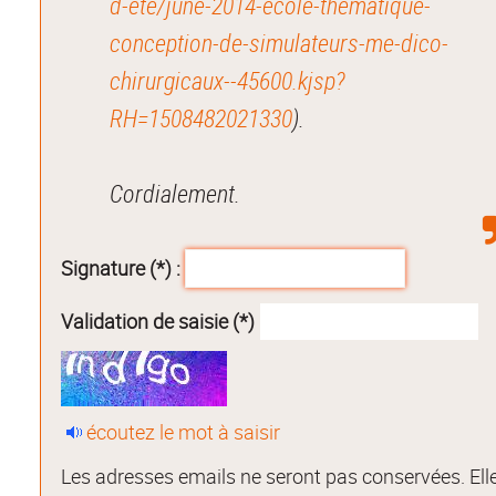
d-ete/june-2014-ecole-thematique-
conception-de-simulateurs-me-dico-
chirurgicaux--45600.kjsp?
RH=1508482021330
).
Cordialement.
Signature (*) :
Validation de saisie (*)
écoutez le mot à saisir
Les adresses emails ne seront pas conservées. Ell