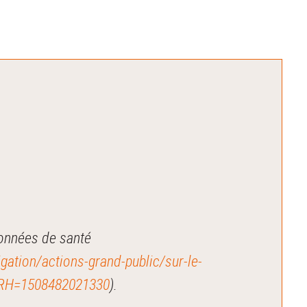
données de santé
igation/actions-grand-public/sur-le-
p?RH=1508482021330
).