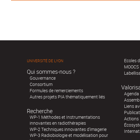
Ecoles d
UNIVERSITÉ DE LYON
MOOCS
Qui sommes-nous ?
Labellis
Gouvernance
Consortium
Valoris
Formules de remerciements
Agenda 
Autres projets PIA thématiquement liés
Assembl
Liens av
Recherche
Publica
WP-1 Méthodes et Instrumentations
Actions 
innovantes en radiothérapies
Écosystè
WP-2 Techniques innovantes d'imagerie
Internat
WP-3 Radiobiologie et modélisation pour