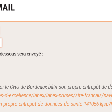
MAIL
-dessous sera envoyé :
i le CHU de Bordeaux bâtit son propre entrepôt de 
ives-d-excellence/labex/labex-primes/site-francais/nav
son-propre-entrepot-de-donnees-de-sante-141056.kjs