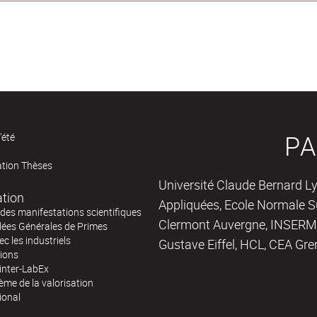
PA
'été
ation Thèses
Université Claude Bernard Ly
ation
Appliquées, Ecole Normale Su
des manifestations scientifiques
Clermont Auvergne, INSERM,
ées Générales de Primes
ec les industriels
Gustave Eiffel, HCL, CEA Gre
tions
inter-LabEx
me de la valorisation
ional