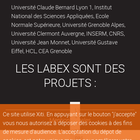
Université Claude Bernard Lyon 1, Institut
National des Sciences Appliquées, Ecole
Normale Supérieure, Université Grenoble Alpes,
Université Clermont Auvergne, INSERM, CNRS,
Université Jean Monnet, Université Gustave
Eiffel, HCL, CEA Grenoble
LES LABEX SONT DES
PROJETS :
Ce site utilise Xiti. En appuyant sur le bouton "j'accepte"
Mentions légales
vous nous autorisez à déposer des cookies à des fins
de mesure d'audience. L'acceptation du dépot de