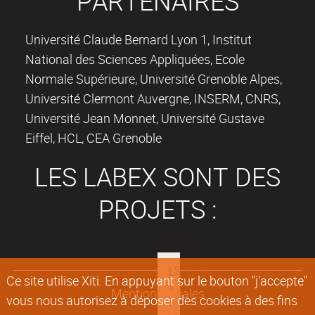
PARTENAIRES
Université Claude Bernard Lyon 1, Institut
National des Sciences Appliquées, Ecole
Normale Supérieure, Université Grenoble Alpes,
Université Clermont Auvergne, INSERM, CNRS,
Université Jean Monnet, Université Gustave
Eiffel, HCL, CEA Grenoble
LES LABEX SONT DES
PROJETS :
Ce site utilise Xiti. En appuyant sur le bouton "j'accepte"
Mentions légales
vous nous autorisez à déposer des cookies à des fins