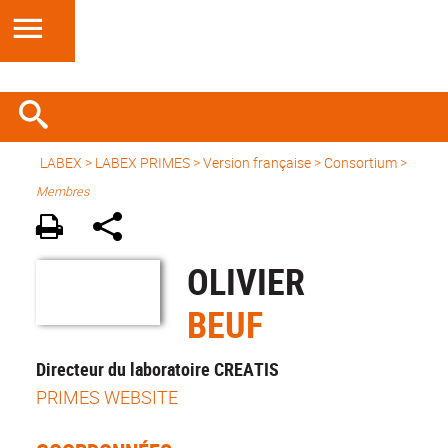
LABEX >
LABEX PRIMES
>
Version française
> Consortium >
Membres
OLIVIER
BEUF
Directeur du laboratoire CREATIS
PRIMES WEBSITE