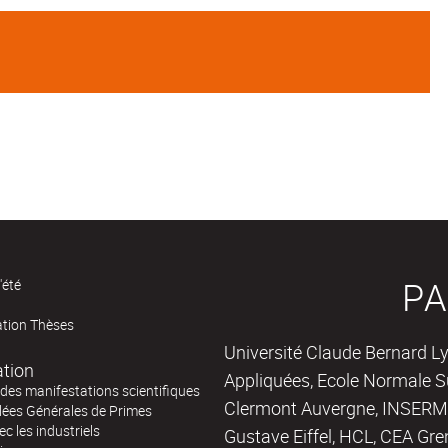
PA
'été
ation Thèses
Université Claude Bernard Ly
ation
Appliquées, Ecole Normale Su
des manifestations scientifiques
Clermont Auvergne, INSERM,
ées Générales de Primes
ec les industriels
Gustave Eiffel, HCL, CEA Gre