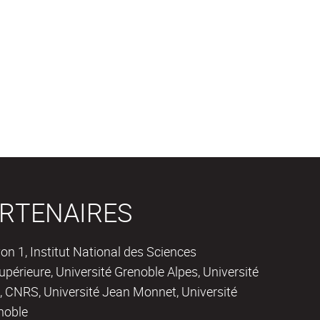
RTENAIRES
on 1, Institut National des Sciences
périeure, Université Grenoble Alpes, Université
 CNRS, Université Jean Monnet, Université
noble