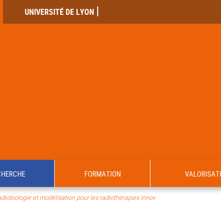
UNIVERSITÉ DE LYON
CHERCHE
FORMATION
VALORISAT
iobiologie et modélisation pour les radiothérapies innov