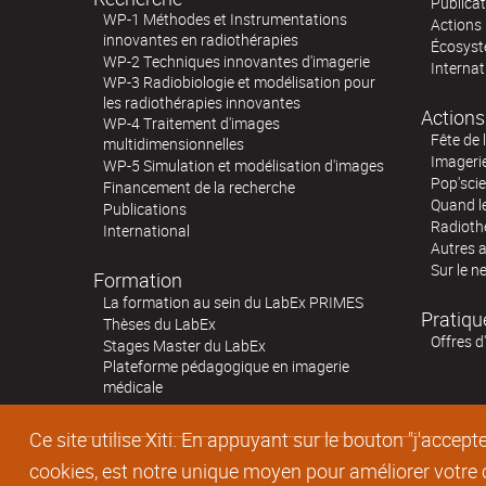
Publica
WP-1 Méthodes et Instrumentations
Actions 
innovantes en radiothérapies
Écosystè
WP-2 Techniques innovantes d'imagerie
Internat
WP-3 Radiobiologie et modélisation pour
les radiothérapies innovantes
Actions
WP-4 Traitement d'images
Fête de 
multidimensionnelles
Imageri
WP-5 Simulation et modélisation d'images
Pop'sci
Financement de la recherche
Quand l
Publications
Radioth
International
Autres 
Sur le n
Formation
La formation au sein du LabEx PRIMES
Pratiqu
Thèses du LabEx
Offres d
Stages Master du LabEx
Plateforme pédagogique en imagerie
médicale
Ce site utilise Xiti. En appuyant sur le bouton "j'acc
cookies, est notre unique moyen pour améliorer votre co