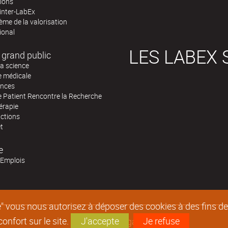
tions
inter-LabEx
me de la valorisation
ional
LES LABEX 
 grand public
la science
e médicale
ences
e Patient Rencontre la Recherche
érapie
actions
et
e
'Emplois
epte" vous nous autorisez à déposer des cookies à des fins 
nfort sur le site.
J'accepte
Je refuse
Mentions légales