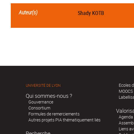
Auteur(s)
Shady KOTB
Ecoles d
UNIVERSITÉ DE LYON
MOOCS
Qui sommes-nous ?
Labellis
Gouvernance
Consortium
Valoris
Formules de remerciements
Agenda 
Autres projets PIA thématiquement liés
Assembl
Liens av
Recherche