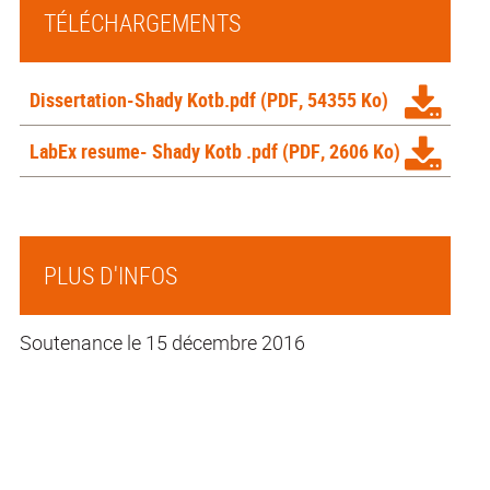
TÉLÉCHARGEMENTS
Dissertation-Shady Kotb.pdf
(PDF, 54355 Ko)
LabEx resume- Shady Kotb .pdf
(PDF, 2606 Ko)
PLUS D'INFOS
Soutenance le 15 décembre 2016