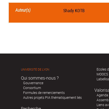
Auteur(s)
Shady KOTB
Ecoles d
UNIVERSITÉ DE LYON
MOOCS
Qui sommes-nous ?
Labellis
Gouvernance
Consortium
Valoris
Formules de remerciements
Agenda 
Autres projets PIA thématiquement liés
Assembl
Liens av
Recherche