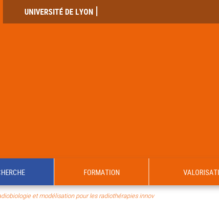
UNIVERSITÉ DE LYON
CHERCHE
FORMATION
VALORISAT
iobiologie et modélisation pour les radiothérapies innov