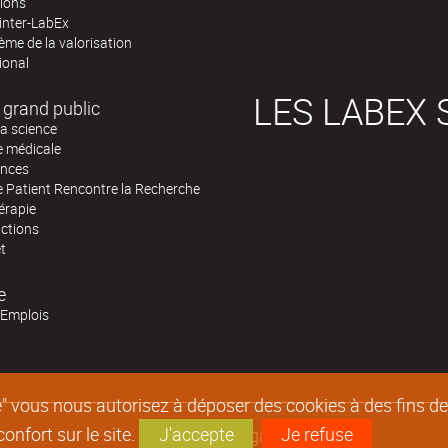
tions
inter-LabEx
me de la valorisation
ional
LES LABEX 
 grand public
la science
e médicale
ences
e Patient Rencontre la Recherche
érapie
actions
et
e
'Emplois
epte" vous nous autorisez à déposer des cookies à des fins 
nfort sur le site.
J'accepte
Je refuse
Mentions légales