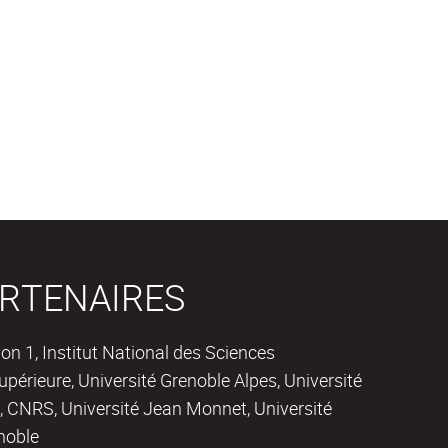
RTENAIRES
on 1, Institut National des Sciences
périeure, Université Grenoble Alpes, Université
 CNRS, Université Jean Monnet, Université
noble