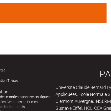
PA
'été
ation Thèses
Université Claude Bernard Ly
ation
Appliquées, Ecole Normale Su
des manifestations scientifiques
Clermont Auvergne, INSERM,
ées Générales de Primes
ec les industriels
Gustave Eiffel, HCL, CEA Gre