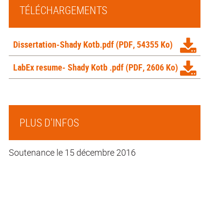
TÉLÉCHARGEMENTS
Dissertation-Shady Kotb.pdf
(PDF, 54355 Ko)
LabEx resume- Shady Kotb .pdf
(PDF, 2606 Ko)
PLUS D'INFOS
Soutenance le 15 décembre 2016