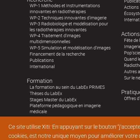
Publica
WP-1 Méthodes et Instrumentations
Actions 
innovantes en radiothérapies
Écosystè
WP-2 Techniques innovantes d'imagerie
Internat
WP-3 Radiobiologie et modélisation pour
les radiothérapies innovantes
Actions
WP-4 Traitement d'images
Fête de 
multidimensionnelles
Imageri
WP-5 Simulation et modélisation d'images
Pop'sci
Financement de la recherche
Quand l
Publications
Radioth
International
Autres 
Sur le n
Formation
La formation au sein du LabEx PRIMES
Pratiqu
Thèses du LabEx
Offres d
Stages Master du LabEx
Plateforme pédagogique en imagerie
médicale
Ce site utilise Xiti. En appuyant sur le bouton "j'acc
cookies, est notre unique moyen pour améliorer votre co