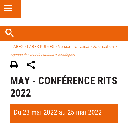
LABEX >
LABEX PRIMES
>
Version française
> Valorisation >
Agenda des manifestations scientifiques
MAY - CONFÉRENCE RITS
2022
Du 23 mai 2022 au 25 mai 2022