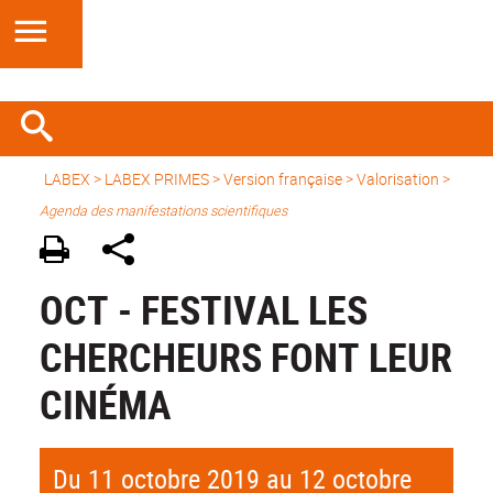
LABEX >
LABEX PRIMES
>
Version française
> Valorisation >
Agenda des manifestations scientifiques
OCT - FESTIVAL LES
CHERCHEURS FONT LEUR
CINÉMA
Du 11 octobre 2019 au 12 octobre