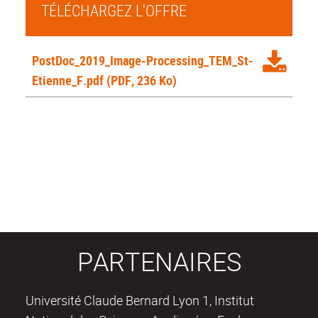
TÉLÉCHARGEZ L'OFFRE
PostDoc_2019_Image-Processing_TEM_St-
Etienne_F.pdf
(PDF, 236 Ko)
PARTENAIRES
Université Claude Bernard Lyon 1, Institut