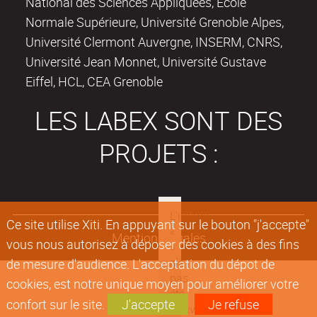
National des Sciences Appliquées, Ecole
Normale Supérieure, Université Grenoble Alpes,
Université Clermont Auvergne, INSERM, CNRS,
Université Jean Monnet, Université Gustave
Eiffel, HCL, CEA Grenoble
LES LABEX SONT DES
PROJETS :
Ce site utilise Xiti. En appuyant sur le bouton "j'accepte"
Mentions légales
vous nous autorisez à déposer des cookies à des fins
de mesure d'audience. L'acceptation du dépot de
cookies, est notre unique moyen pour améliorer votre
confort sur le site.
J'accepte
Je refuse