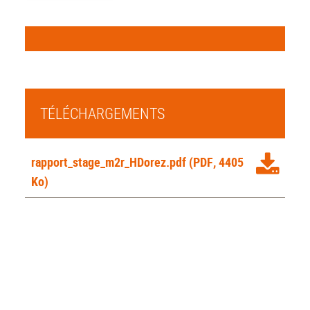
TÉLÉCHARGEMENTS
rapport_stage_m2r_HDorez.pdf
(PDF, 4405
Ko)