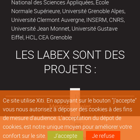
National des Sciences Appliquées, Ecole
Normale Supérieure, Université Grenoble Alpes,
Université Clermont Auvergne, INSERM, CNRS,
Université Jean Monnet, Université Gustave
Eiffel, HCL, CEA Grenoble
LES LABEX SONT DES
PROJETS :
Ce site utilise Xiti. En appuyant sur le bouton "j'accepte"
Mentions légales
vous nous autorisez à déposer des cookies à des fins
de mesure d'audience. L'acceptation du dépot de
cookies, est notre unique moyen pour améliorer votre
confort sur le site.
J'accepte
Je refuse